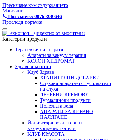
Прескачане към съдържанието
Магазини
Позвънете: 0876 300 646
Проследи поръчка
Категории продукти
Терапевтични апарати
Апарати за вакуум терапия
КОЛОН ХИДРОМАТ
Здраве и красота
Клуб Здраве
ХРАНИТЕЛНИ ДОБАВКИ
Слухови апаратчета - усилватели
на слуха
ЛЕЧЕБНИ КРЕМОВЕ
Турмалинови продукти
Полезната вода
АПАРАТИ ЗА КРЪВНО
НАЛЯГАНЕ
Йонизатори, озонатори и
въздухопречистватели
КЛУБ КРАСОТА
Силиконови подплънки за бюст