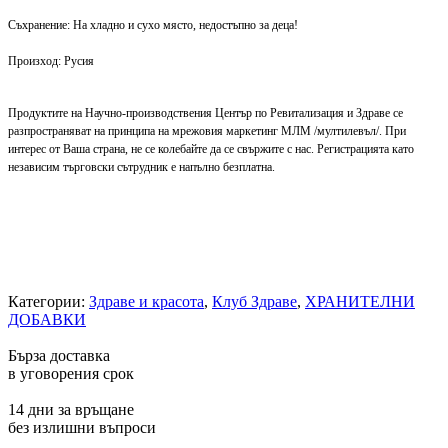
Съхранение: На хладно и сухо място, недостъпно за деца!
Произход: Русия
Продуктите на Научно-производствения Център по Ревитализация и Здраве се
разпространяват на принципа на мрежовия маркетинг МЛМ /мултилевъл/. При
интерес от Ваша страна, не се колебайте да се свържите с нас. Регистрацията като
независим търговски сътрудник е напълно безплатна.
Категории:
Здраве и красота
,
Клуб Здраве
,
ХРАНИТЕЛНИ
ДОБАВКИ
Бърза доставка
в уговорения срок
14 дни за връщане
без излишни въпроси