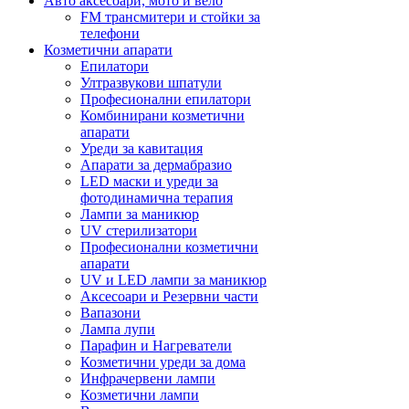
Авто аксесоари, мото и вело
FM трансмитери и стойки за
телефони
Козметични апарати
Епилатори
Ултразвукови шпатули
Професионални епилатори
Комбинирани козметични
апарати
Уреди за кавитация
Апарати за дермабразио
LED маски и уреди за
фотодинамична терапия
Лампи за маникюр
UV стерилизатори
Професионални козметични
апарати
UV и LED лампи за маникюр
Аксесоари и Резервни части
Вапазони
Лампа лупи
Парафин и Нагреватели
Козметични уреди за дома
Инфрачервени лампи
Козметични лампи