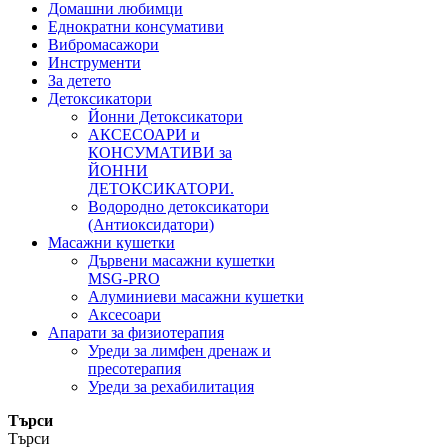
Домашни любимци
Еднократни консумативи
Вибромасажори
Инструменти
За детето
Детоксикатори
Йонни Детоксикатори
АКСЕСОАРИ и
КОНСУМАТИВИ за
ЙОННИ
ДЕТОКСИКАТОРИ.
Водородно детоксикатори
(Антиоксидатори)
Масажни кушетки
Дървени масажни кушетки
MSG-PRO
Алуминиеви масажни кушетки
Аксесоари
Апарати за физиотерапия
Уреди за лимфен дренаж и
пресотерапия
Уреди за рехабилитация
Търси
Търси