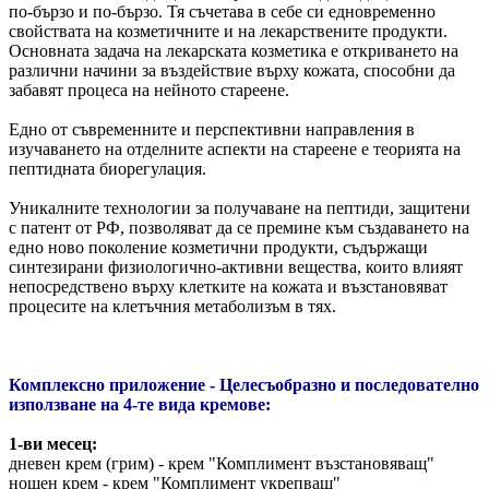
по-бързо и по-бързо. Тя съчетава в себе си едновременно
свойствата на козметичните и на лекарствените продукти.
Основната задача на лекарската козметика е откриването на
различни начини за въздействие върху кожата, способни да
забавят процеса на нейното стареене.
Едно от съвременните и перспективни направления в
изучаването на отделните аспекти на стареене е теорията на
пептидната биорегулация.
Уникалните технологии за получаване на пептиди, защитени
с патент от РФ, позволяват да се премине към създаването на
едно ново поколение козметични продукти, съдържащи
синтезирани физиологично-активни вещества, които влияят
непосредствено върху клетките на кожата и възстановяват
процесите на клетъчния метаболизъм в тях.
Комплексно приложение - Целесъобразно и последователно
използване на 4-те вида кремове:
1-ви месец:
дневен крем (грим) - крем "Комплимент възстановяващ"
нощен крем - крем "Комплимент укрепващ"