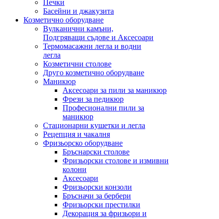
Печки
Басейни и джакузита
Козметично оборудване
Вулканични камъни,
Подгряващи съдове и Аксесоари
Термомасажни легла и водни
легла
Козметични столове
Друго козметично оборудване
Маникюр
Аксесоари за пили за маникюр
Фрези за педикюр
Професионални пили за
маникюр
Стационарни кушетки и легла
Рецепция и чакалня
Фризьорско оборудване
Бръснарски столове
Фризьорски столове и измивни
колони
Аксесоари
Фризьорски конзоли
Бръсначи за бербери
Фризьорски престилки
Декорация за фризьори и