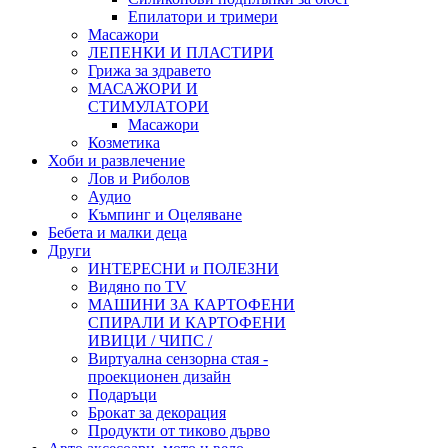
Епилатори и тримери
Масажори
ЛЕПЕНКИ И ПЛАСТИРИ
Грижа за здравето
МАСАЖОРИ И
СТИМУЛАТОРИ
Масажори
Козметика
Хоби и развлечение
Лов и Риболов
Аудио
Къмпинг и Оцеляване
Бебета и малки деца
Други
ИНТЕРЕСНИ и ПОЛЕЗНИ
Видяно по TV
МАШИНИ ЗА КАРТОФЕНИ
СПИРАЛИ И КАРТОФЕНИ
ИВИЦИ / ЧИПС /
Виртуална сензорна стая -
проекционен дизайн
Подаръци
Брокат за декорация
Продукти от тиково дърво