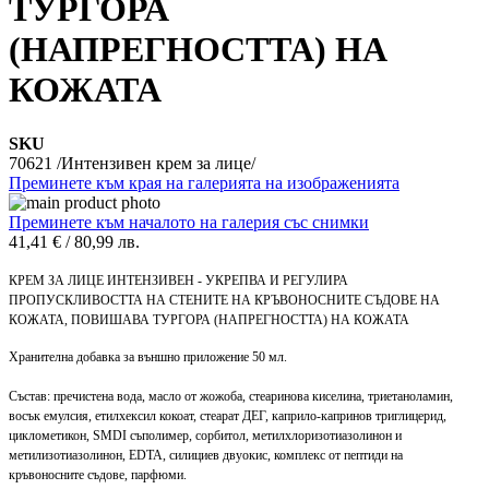
ТУРГОРА
(НАПРЕГНОСТТА) НА
КОЖАТА
SKU
70621 /Интензивен крем за лице/
Преминете към края на галерията на изображенията
Преминете към началото на галерия със снимки
41,41 €
/
80,99 лв.
КРЕМ ЗА ЛИЦЕ ИНТЕНЗИВЕН - УКРЕПВА И РЕГУЛИРА
ПРОПУСКЛИВОСТТА НА СТЕНИТЕ НА КРЪВОНОСНИТЕ СЪДОВЕ НА
КОЖАТА, ПОВИШАВА ТУРГОРА (НАПРЕГНОСТТА) НА КОЖАТА
Хранителна добавка за външно приложение 50 мл.
Състав: пречистена вода, масло от жожоба, стеаринова киселина, триетаноламин,
восък емулсия, етилхексил кокоат, стеарат ДЕГ, каприло-капринов триглицерид,
циклометикон, SMDI съполимер, сорбитол, метилхлоризотиазолинон и
метилизотиазолинон, EDTA, силициев двуокис, комплекс от пептиди на
кръвоносните съдове, парфюми.