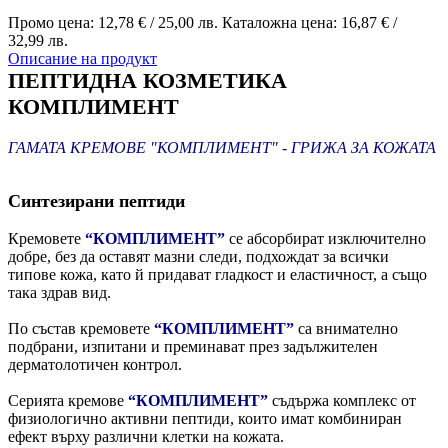
Промо цена:
12,78 €
/
25,00 лв.
Каталожна цена:
16,87 €
/
32,99 лв.
Описание на продукт
ПЕПТИДНА КОЗМЕТИКА
КОМПЛИМЕНТ
ГАМАТА КРЕМОВЕ "КОМПЛИМЕНТ" - ГРИЖА ЗА КОЖАТА
Синтезирани пептиди
Кремовете
“КОМПЛИМЕНТ”
се абсорбират изключително
добре, без да оставят мазни следи, подхождат за всички
типове кожа, като й придават гладкост и еластичност, а също
така здрав вид.
По състав кремовете
“КОМПЛИМЕНТ”
са внимателно
подбрани, изпитани и преминават през задължителен
дерматолотичен контрол.
Серията кремове
“КОМПЛИМЕНТ”
съдържа комплекс от
физиологично активни пептиди, които имат комбиниран
ефект върху различни клетки на кожата.