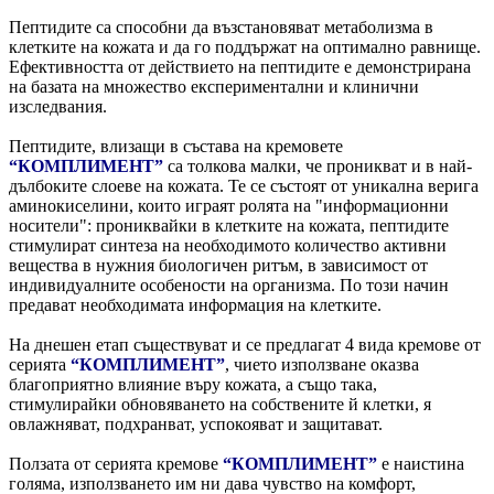
Пептидите са способни да възстановяват метаболизма в
клетките на кожата и да го поддържат на оптимално равнище.
Ефективността от действието на пептидите е демонстрирана
на базата на множество експериментални и клинични
изследвания.
Пептидите, влизащи в състава на кремовете
“КОМПЛИМЕНТ”
са толкова малки, че проникват и в най-
дълбоките слоеве на кожата. Те се състоят от уникална верига
аминокиселини, които играят ролята на "информационни
носители": прониквайки в клетките на кожата, пептидите
стимулират синтеза на необходимото количество активни
вещества в нужния биологичен ритъм, в зависимост от
индивидуалните особености на организма. По този начин
предават необходимата информация на клетките.
На днешен етап съществуват и се предлагат 4 вида кремове от
серията
“КОМПЛИМЕНТ”
, чието използване оказва
благоприятно влияние въру кожата, а също така,
стимулирайки обновяването на собствените й клетки, я
овлажняват, подхранват, успокояват и защитават.
Ползата от серията кремове
“КОМПЛИМЕНТ”
е наистина
голяма, използването им ни дава чувство на комфорт,