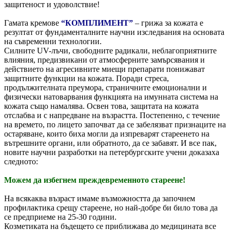
защитеност и удоволствие!
Гамата кремове
“КОМПЛИМЕНТ”
– грижа за кожата е
резултат от фундаменталните научни изследвания на основата
на съвременни технологии.
Силните UV-лъчи, свободните радикали, неблагоприятните
влияния, предизвикани от атмосферните замърсявания и
действието на агресивните миещи препарати понижават
защитните функции на кожата. Поради стреса,
продължителната преумора, страничните емоционални и
физически натоварвания функцията на имунната система на
кожата също намалява. Освен това, защитата на кожата
отслабва и с напредване на възрастта. Постепенно, с течение
на времето, по лицето започват да се забелязват признаците на
остаряване, които биха могли да изпреварят стареенето на
вътрешните органи, или обратното, да се забавят. И все пак,
новите научни разработки на петербургските учени доказаха
следното:
Можем да избегнем преждевременното стареене!
На всякаква възраст имаме възможността да започнем
профилактика срещу стареене, но най-добре би било това да
се предприеме на 25-30 години.
Козметиката на бъдещето се приближава до медицината все