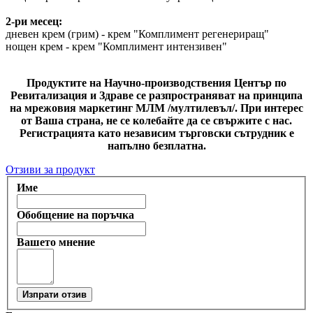
2-ри месец:
дневен крем (грим) - крем "Комплимент регенериращ"
нощен крем - крем "Комплимент интензивен"
Продуктите на Научно-производствения Център по
Ревитализация и Здраве се разпространяват на принципа
на мрежовия маркетинг МЛМ /мултилевъл/. При интерес
от Ваша страна, не се колебайте да се свържите с нас.
Регистрацията като независим търговски сътрудник е
напълно безплатна.
Отзиви за продукт
Име
Обобщение на поръчка
Вашето мнение
Изпрати отзив