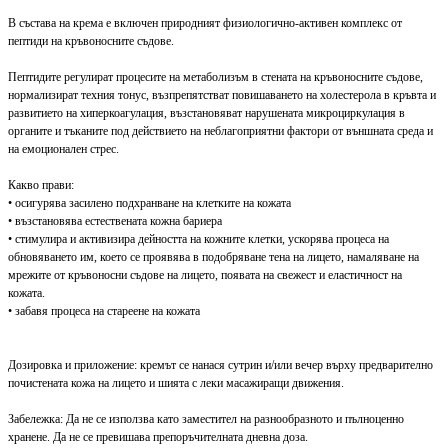
В състава на крема е включен природният физиологично-активен комплекс от
пептиди на кръвоносните съдове.
Пептидите регулират процесите на метаболизъм в стената на кръвоносните съдове,
нормализират техния тонус, възпрепятстват повишаването на холестерола в кръвта и
развитието на хиперкоагулация, възстановяват нарушената микроциркулация в
органите и тъканите под действието на неблагоприятни фактори от външната среда и
на емоционален стрес.
Какво прави:
• осигурява засилено подхранване на клетките на кожата
• възстановява естествената кожна бариера
• стимулира и активизира дейността на кожните клетки, ускорява процеса на
обновяването им, което се проявява в подобряване тена на лицето, намаляване на
мрежите от кръвоносни съдове на лицето, появата на свежест и еластичност на
кожата.
• забавя процеса на стареене на кожата
Дозировка и приложение: кремът се нанася сутрин и/или вечер върху предварително
почистената кожа на лицето и шията с леки масажиращи движения.
Забележка: Да не се използва като заместител на разнообразното и пълноценно
хранене. Да не се превишава препоръчителната дневна доза.