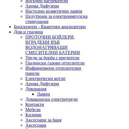
Восъчни нагреватели
Арома Дифузери
Настолни козметични лампи
Целутрони за електроимпулсна
стимулация
Биоскенери - Квантови анализатори
Дом и градина
ПРОТОЧНИ БОЙЛЕРИ,
ВГРАДЕНИ ВЪВ
ВОДОНАГРЯВАЩИ
СМЕСИТЕЛНИ БАТЕРИИ
Уреди за борба с вредители
Градински газови отоплители
Инфрачервени отоплителни
панели
Електрически котли
Арома Дифузери
Декорация
Лампи
Домакински електроуреди
Контакти
Мебели
Килими
Аксесоари за баня
Аксесоари