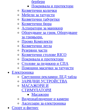
бербери
Покривала и протектори
Козметични колички
Мебели за татуисти
Козметични табуретки
Козметични бюра
Аспиратори за маникюр
Оборудване за грим. Оборудване
за гримьори.
Промо Комплекти
Козметични легла
Резервни части
Козметични столове RICO
Покривала и протектори
Столове за педикюр и СПА
Помощни масички за татуисти
Електроника
Светлинни рекламни ЛЕД табла
ЗАРЯДНИ УСТРОЙСТВА
МАСАЖОРИ И
СТИМУЛАТОРИ
Масажори
Видеонаблюдение и камери
Аксесоари за електроника
Спорт и фитнес