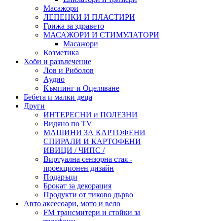
Масажори
ЛЕПЕНКИ И ПЛАСТИРИ
Грижа за здравето
МАСАЖОРИ И СТИМУЛАТОРИ
Масажори
Козметика
Хоби и развлечение
Лов и Риболов
Аудио
Къмпинг и Оцеляване
Бебета и малки деца
Други
ИНТЕРЕСНИ и ПОЛЕЗНИ
Видяно по TV
МАШИНИ ЗА КАРТОФЕНИ
СПИРАЛИ И КАРТОФЕНИ
ИВИЦИ / ЧИПС /
Виртуална сензорна стая -
проекционен дизайн
Подаръци
Брокат за декорация
Продукти от тиково дърво
Авто аксесоари, мото и вело
FM трансмитери и стойки за