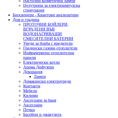
Настолни козметични лампи
Целутрони за електроимпулсна
стимулация
Биоскенери - Квантови анализатори
Дом и градина
ПРОТОЧНИ БОЙЛЕРИ,
ВГРАДЕНИ ВЪВ
ВОДОНАГРЯВАЩИ
СМЕСИТЕЛНИ БАТЕРИИ
Уреди за борба с вредители
Градински газови отоплители
Инфрачервени отоплителни
панели
Електрически котли
Арома Дифузери
Декорация
Лампи
Домакински електроуреди
Контакти
Мебели
Килими
Аксесоари за баня
Аксесоари
Печки
Басейни и джакузита