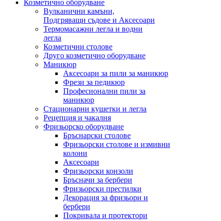
Козметично оборудване
Вулканични камъни,
Подгряващи съдове и Аксесоари
Термомасажни легла и водни
легла
Козметични столове
Друго козметично оборудване
Маникюр
Аксесоари за пили за маникюр
Фрези за педикюр
Професионални пили за
маникюр
Стационарни кушетки и легла
Рецепция и чакалня
Фризьорско оборудване
Бръснарски столове
Фризьорски столове и измивни
колони
Аксесоари
Фризьорски конзоли
Бръсначи за бербери
Фризьорски престилки
Декорация за фризьори и
бербери
Покривала и протектори