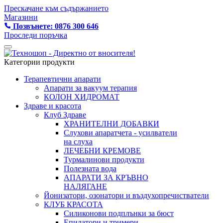
Прескачане към съдържанието
Магазини
Позвънете: 0876 300 646
Проследи поръчка
Категории продукти
Терапевтични апарати
Апарати за вакуум терапия
КОЛОН ХИДРОМАТ
Здраве и красота
Клуб Здраве
ХРАНИТЕЛНИ ДОБАВКИ
Слухови апаратчета - усилватели
на слуха
ЛЕЧЕБНИ КРЕМОВЕ
Турмалинови продукти
Полезната вода
АПАРАТИ ЗА КРЪВНО
НАЛЯГАНЕ
Йонизатори, озонатори и въздухопречистватели
КЛУБ КРАСОТА
Силиконови подплънки за бюст
Епилатори и тримери