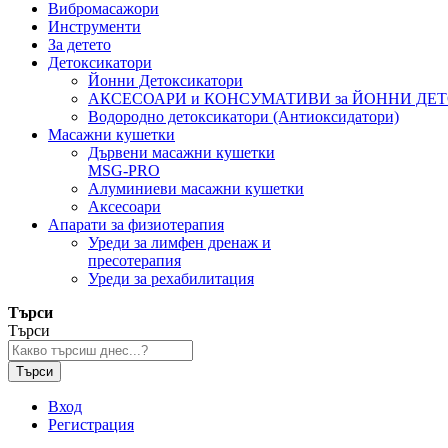
Вибромасажори
Инструменти
За детето
Детоксикатори
Йонни Детоксикатори
АКСЕСОАРИ и КОНСУМАТИВИ за ЙОННИ ДЕ
Водородно детоксикатори (Антиоксидатори)
Масажни кушетки
Дървени масажни кушетки
MSG-PRO
Алуминиеви масажни кушетки
Аксесоари
Апарати за физиотерапия
Уреди за лимфен дренаж и
пресотерапия
Уреди за рехабилитация
Търси
Търси
Търси
Вход
Регистрация