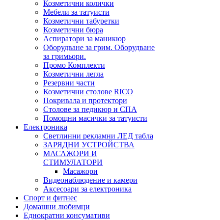
Козметични колички
Мебели за татуисти
Козметични табуретки
Козметични бюра
Аспиратори за маникюр
Оборудване за грим. Оборудване
за гримьори.
Промо Комплекти
Козметични легла
Резервни части
Козметични столове RICO
Покривала и протектори
Столове за педикюр и СПА
Помощни масички за татуисти
Електроника
Светлинни рекламни ЛЕД табла
ЗАРЯДНИ УСТРОЙСТВА
МАСАЖОРИ И
СТИМУЛАТОРИ
Масажори
Видеонаблюдение и камери
Аксесоари за електроника
Спорт и фитнес
Домашни любимци
Еднократни консумативи