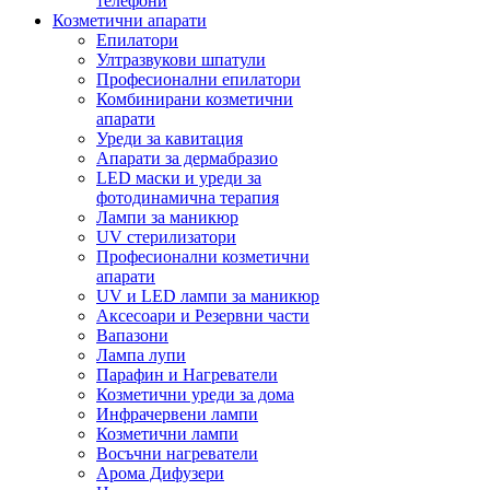
телефони
Козметични апарати
Епилатори
Ултразвукови шпатули
Професионални епилатори
Комбинирани козметични
апарати
Уреди за кавитация
Апарати за дермабразио
LED маски и уреди за
фотодинамична терапия
Лампи за маникюр
UV стерилизатори
Професионални козметични
апарати
UV и LED лампи за маникюр
Аксесоари и Резервни части
Вапазони
Лампа лупи
Парафин и Нагреватели
Козметични уреди за дома
Инфрачервени лампи
Козметични лампи
Восъчни нагреватели
Арома Дифузери