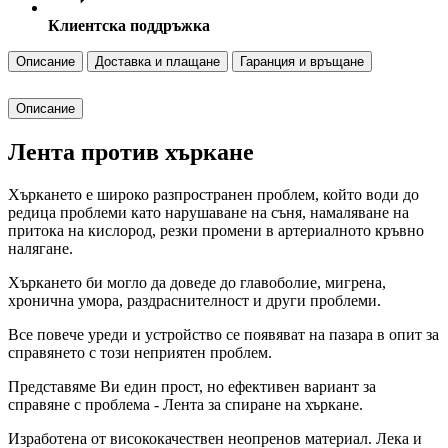
Клиентска поддръжка
Описание
Доставка и плащане
Гаранция и връщане
Описание
Лента против хъркане
Хъркането е широко разпространен проблем, който води до
редица проблеми като нарушаване на съня, намаляване на
притока на кислород, резки промени в артериалното кръвно
налягане.
Хъркането би могло да доведе до главоболие, мигрена,
хронична умора, раздраснителност и други проблеми.
Все повече уреди и устройство се появяват на пазара в опит за
справянето с този неприятен проблем.
Представяме Ви един прост, но ефективен вариант за
справяне с проблема - Лента за спиране на хъркане.
Изработена от висококачествен неопренов материал. Лека и