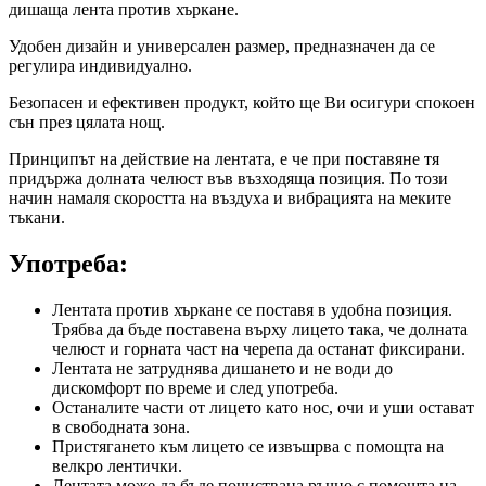
дишаща лента против хъркане.
Удобен дизайн и универсален размер, предназначен да се
регулира индивидуално.
Безопасен и ефективен продукт, който ще Ви осигури спокоен
сън през цялата нощ.
Принципът на действие на лентата, е че при поставяне тя
придържа долната челюст във възходяща позиция. По този
начин намаля скоростта на въздуха и вибрацията на меките
тъкани.
Употреба:
Лентата против хъркане се поставя в удобна позиция.
Трябва да бъде поставена върху лицето така, че долната
челюст и горната част на черепа да останат фиксирани.
Лентата не затруднява дишането и не води до
дискомфорт по време и след употреба.
Останалите части от лицето като нос, очи и уши остават
в свободната зона.
Пристягането към лицето се извъшрва с помощта на
велкро лентички.
Лентата може да бъде почиствана ръчно с помощта на