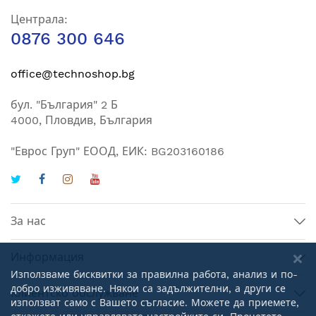
Централа:
0876 300 646
office@technoshop.bg
бул. "България" 2 Б
4000, Пловдив, България
"Еврос Груп" ЕООД, ЕИК: BG203160186
За нас
Информация
Използваме бисквитки за правилна работа, анализ и по-
добро изживяване. Някои са задължителни, а други се
Клиентско обслужване
използват само с Вашето съгласие. Можете да приемете,