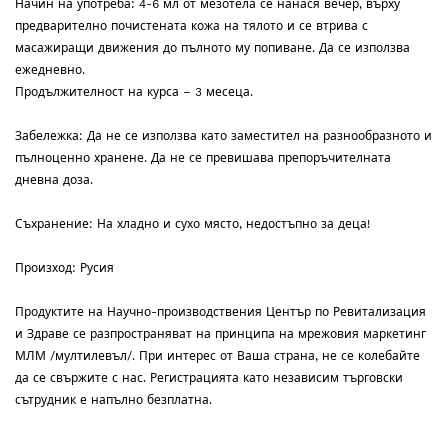
Начин на употреба: 4-6 мл от мезотела се нанася вечер, върху
предварително почистената кожа на тялото и се втрива с
масажиращи движения до пълното му попиване. Да се използва
ежедневно.
Продължителност на курса – 3 месеца.
Забележка: Да не се използва като заместител на разнообразното и
пълноценно хранене. Да не се превишава препоръчителната
дневна доза.
Съхранение: На хладно и сухо място, недостъпно за деца!
Произход: Русия
Продуктите на Научно-производствения Център по Ревитализация
и Здраве се разпространяват на принципа на мрежовия маркетинг
МЛМ /мултилевъл/. При интерес от Ваша страна, не се колебайте
да се свържите с нас. Регистрацията като независим търговски
сътрудник е напълно безплатна.