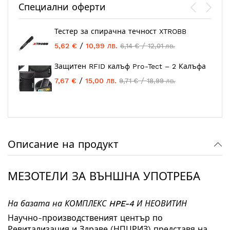
Специални оферти
Тестер за спирачна течност XTROBB
/
/
5,62 €
10,99 лв.
6,14 €
12,01 лв.
Защитен RFID калъф Pro-Tect – 2 Калъфа
/
/
7,67 €
15,00 лв.
9,71 €
18,99 лв.
Описание на продукт
МЕЗОТЕЛИ ЗА ВЪНШНА УПОТРЕБА
На базата на КОМПЛЕКС HPE-4 И НЕОВИТИН
Научно-производственият център по
Ревитализация и Здраве (НПЦРИЗ) представя на