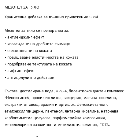
началото
МЕЗОТЕЛ ЗА ТЯЛО
на
галерия
Хранителна добавка за външно приложение 50ml.
със
снимки
Мезотел за тяло се препоръчва за:
• антиейджинг ефект
• изглаждане на дребните гънчици
• овлажняване на кожата
• повишаване еластичността на кожата
• подобряване текстурата на кожата
• лифтинг ефект
• антицелулитно действие
Състав: дестилирана вода, HPE-4, биоантиоксидантен комплекс
"Неовитин»®, пропиленгликол, глицерин, млечна киселина,
екстракти от хвощ, аралия и артишок, феноксиетанол с
етилхексилглицерин, пантенол, янтарна киселина, натриева
карбоксиметил целулоза, парфюмерийна композиция,
метилхлоризотиазолинон и метилизотиазолинон, EDTA.