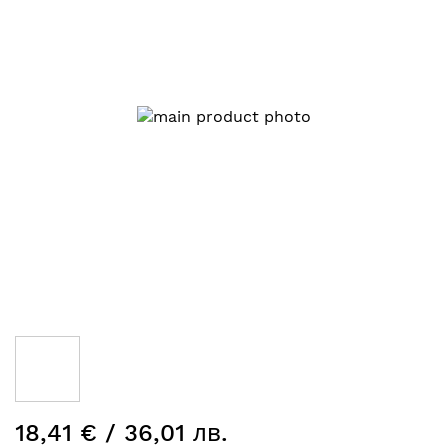
галерията
на
изображенията
Преминете
18,41 € / 36,01 лв.
към