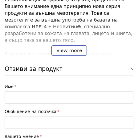
Вашето внимание една принципно нова серия
продукти за външна мезотерапия. Това са
мезотелите за външна употреба на базата на
комплекса HPE-4 + Неовитин®
, специално
разработени за кожата на главата, лицето и шията,
а също така за вашето тяло.
View more
Въпреки че основният елемент в състава на
мезотелите за външна употреба е
HPE-4
, до този
момент не бихме могли да го определим като
Отзиви за продукт
самостоятелен. Поради тази причина, с цел
постигането на въздействие върху максимално
Име
количество звена, отнасящи се до
преждевременното стареене на кожата, ни беше
предложено при този вид мезотели да използваме
комбинацията от
HPE-4 и Неовитин®
като
Обобщение на поръчка
антивъзрастов комплекс.
От една страна,
Неовитин®
играе ролята на
бустер(засилващ ефекта), което е клинично
Вашето мнение