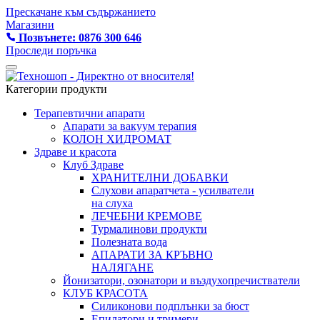
Прескачане към съдържанието
Магазини
Позвънете: 0876 300 646
Проследи поръчка
Категории продукти
Терапевтични апарати
Апарати за вакуум терапия
КОЛОН ХИДРОМАТ
Здраве и красота
Клуб Здраве
ХРАНИТЕЛНИ ДОБАВКИ
Слухови апаратчета - усилватели
на слуха
ЛЕЧЕБНИ КРЕМОВЕ
Турмалинови продукти
Полезната вода
АПАРАТИ ЗА КРЪВНО
НАЛЯГАНЕ
Йонизатори, озонатори и въздухопречистватели
КЛУБ КРАСОТА
Силиконови подплънки за бюст
Епилатори и тримери