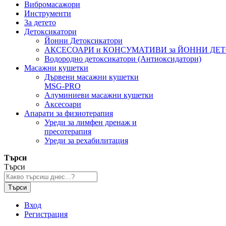
Вибромасажори
Инструменти
За детето
Детоксикатори
Йонни Детоксикатори
АКСЕСОАРИ и КОНСУМАТИВИ за ЙОННИ ДЕ
Водородно детоксикатори (Антиоксидатори)
Масажни кушетки
Дървени масажни кушетки
MSG-PRO
Алуминиеви масажни кушетки
Аксесоари
Апарати за физиотерапия
Уреди за лимфен дренаж и
пресотерапия
Уреди за рехабилитация
Търси
Търси
Търси
Вход
Регистрация