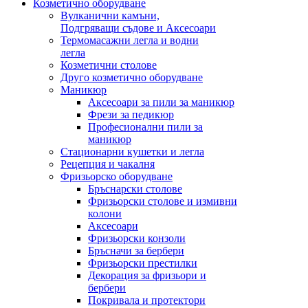
Козметично оборудване
Вулканични камъни,
Подгряващи съдове и Аксесоари
Термомасажни легла и водни
легла
Козметични столове
Друго козметично оборудване
Маникюр
Аксесоари за пили за маникюр
Фрези за педикюр
Професионални пили за
маникюр
Стационарни кушетки и легла
Рецепция и чакалня
Фризьорско оборудване
Бръснарски столове
Фризьорски столове и измивни
колони
Аксесоари
Фризьорски конзоли
Бръсначи за бербери
Фризьорски престилки
Декорация за фризьори и
бербери
Покривала и протектори