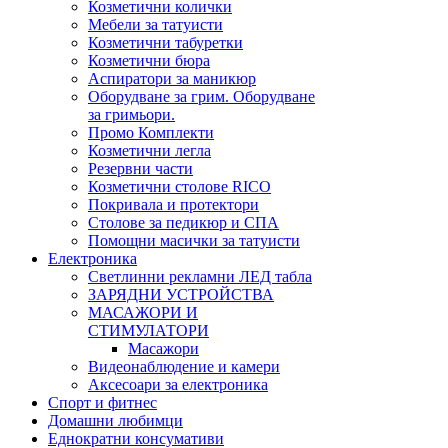
Козметични колички
Мебели за татуисти
Козметични табуретки
Козметични бюра
Аспиратори за маникюр
Оборудване за грим. Оборудване
за гримьори.
Промо Комплекти
Козметични легла
Резервни части
Козметични столове RICO
Покривала и протектори
Столове за педикюр и СПА
Помощни масички за татуисти
Електроника
Светлинни рекламни ЛЕД табла
ЗАРЯДНИ УСТРОЙСТВА
МАСАЖОРИ И
СТИМУЛАТОРИ
Масажори
Видеонаблюдение и камери
Аксесоари за електроника
Спорт и фитнес
Домашни любимци
Еднократни консумативи