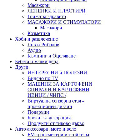
Масажори
ЛЕПЕНКИ И ПЛАСТИРИ
Грижа за здравето
МАСАЖОРИ И СТИМУЛАТОРИ
Масажори
Козметика
Хоби и развлечение
Лов и Риболов
Аудио
Къмпинг и Оцеляване
Бебета и малки деца
Други
ИНТЕРЕСНИ и ПОЛЕЗНИ
Видяно по TV
МАШИНИ ЗА КАРТОФЕНИ
СПИРАЛИ И КАРТОФЕНИ
ИВИЦИ / ЧИПС /
Виртуална сензорна стая -
проекционен дизайн
Подаръци
Брокат за декорация
Продукти от тиково дърво
Авто аксесоари, мото и вело
FM трансмитери и стойки за