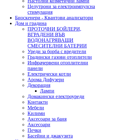
Настолни козметични лампи
Целутрони за електроимпулсна
стимулация
Биоскенери - Квантови анализатори
Дом и градина
ПРОТОЧНИ БОЙЛЕРИ,
ВГРАДЕНИ ВЪВ
ВОДОНАГРЯВАЩИ
СМЕСИТЕЛНИ БАТЕРИИ
Уреди за борба с вредители
Градински газови отоплители
Инфрачервени отоплителни
панели
Електрически котли
Арома Дифузери
Декорация
Лампи
Домакински електроуреди
Контакти
Мебели
Килими
Аксесоари за баня
Аксесоари
Печки
Басейни и джакузита