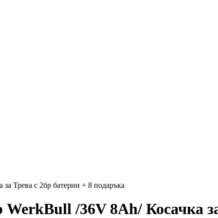
за Трева с 2бр батерии + 8 подаръка
erkBull /36V 8Ah/ Косачка за 