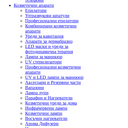
телефони
Козметични апарати
Епилатори
Ултразвукови шпатули
Професионални епилатори
Комбинирани козметични
апарати
Уреди за кавитация
Апарати за дермабразио
LED маски и уреди за
фотодинамична терапия
Лампи за маникюр
UV стерилизатори
Професионални козметични
апарати
UV и LED лампи за маникюр
Аксесоари и Резервни части
Вапазони
Лампа лупи
Парафин и Нагреватели
Козметични уреди за дома
Инфрачервени лампи
Козметични лампи
Восъчни нагреватели
Арома Дифузери