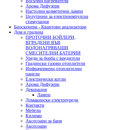
Восъчни нагреватели
Арома Дифузери
Настолни козметични лампи
Целутрони за електроимпулсна
стимулация
Биоскенери - Квантови анализатори
Дом и градина
ПРОТОЧНИ БОЙЛЕРИ,
ВГРАДЕНИ ВЪВ
ВОДОНАГРЯВАЩИ
СМЕСИТЕЛНИ БАТЕРИИ
Уреди за борба с вредители
Градински газови отоплители
Инфрачервени отоплителни
панели
Електрически котли
Арома Дифузери
Декорация
Лампи
Домакински електроуреди
Контакти
Мебели
Килими
Аксесоари за баня
Аксесоари