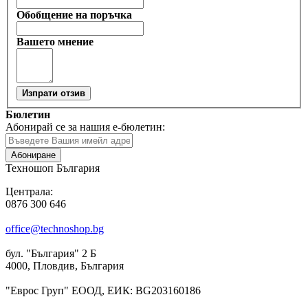
Обобщение на поръчка
Вашето мнение
Изпрати отзив
Бюлетин
Абонирай се за нашия е-бюлетин:
Абониране
Техношоп България
Централа:
0876 300 646
office@technoshop.bg
бул. "България" 2 Б
4000, Пловдив, България
"Еврос Груп" ЕООД, ЕИК: BG203160186