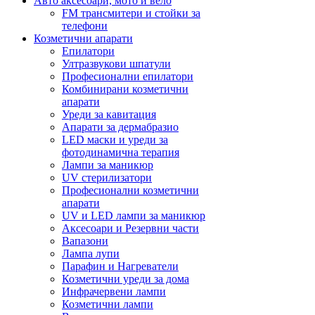
Авто аксесоари, мото и вело
FM трансмитери и стойки за
телефони
Козметични апарати
Епилатори
Ултразвукови шпатули
Професионални епилатори
Комбинирани козметични
апарати
Уреди за кавитация
Апарати за дермабразио
LED маски и уреди за
фотодинамична терапия
Лампи за маникюр
UV стерилизатори
Професионални козметични
апарати
UV и LED лампи за маникюр
Аксесоари и Резервни части
Вапазони
Лампа лупи
Парафин и Нагреватели
Козметични уреди за дома
Инфрачервени лампи
Козметични лампи