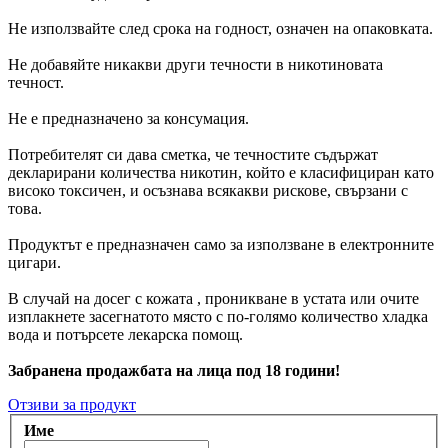
Не използвайте след срока на годност, означен на опаковката.
Не добавяйте никакви други течности в никотиновата
течност.
Не е предназначено за консумация.
Потребителят си дава сметка, че течностите съдържат
декларирани количества никотин, който е класифициран като
високо токсичен, и осъзнава всякакви рискове, свързани с
това.
Продуктът е предназначен само за използване в електронните
цигари.
В случай на досег с кожата , проникване в устата или очите
изплакнете засегнатото място с по-голямо количество хладка
вода и потърсете лекарска помощ.
Забранена продажбата на лица под 18 години!
Отзиви за продукт
Име