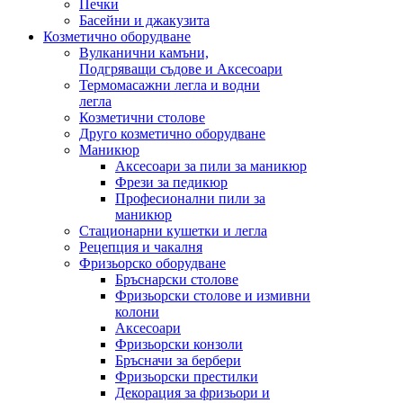
Печки
Басейни и джакузита
Козметично оборудване
Вулканични камъни,
Подгряващи съдове и Аксесоари
Термомасажни легла и водни
легла
Козметични столове
Друго козметично оборудване
Маникюр
Аксесоари за пили за маникюр
Фрези за педикюр
Професионални пили за
маникюр
Стационарни кушетки и легла
Рецепция и чакалня
Фризьорско оборудване
Бръснарски столове
Фризьорски столове и измивни
колони
Аксесоари
Фризьорски конзоли
Бръсначи за бербери
Фризьорски престилки
Декорация за фризьори и