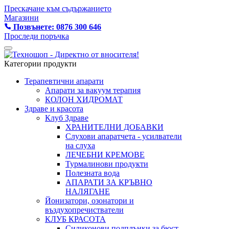
Прескачане към съдържанието
Магазини
Позвънете: 0876 300 646
Проследи поръчка
Категории продукти
Терапевтични апарати
Апарати за вакуум терапия
КОЛОН ХИДРОМАТ
Здраве и красота
Клуб Здраве
ХРАНИТЕЛНИ ДОБАВКИ
Слухови апаратчета - усилватели
на слуха
ЛЕЧЕБНИ КРЕМОВЕ
Турмалинови продукти
Полезната вода
АПАРАТИ ЗА КРЪВНО
НАЛЯГАНЕ
Йонизатори, озонатори и
въздухопречистватели
КЛУБ КРАСОТА
Силиконови подплънки за бюст