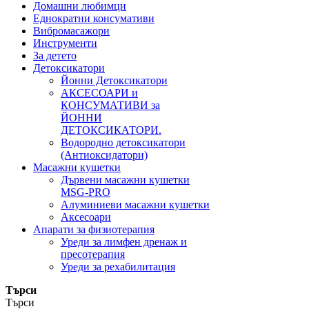
Домашни любимци
Еднократни консумативи
Вибромасажори
Инструменти
За детето
Детоксикатори
Йонни Детоксикатори
АКСЕСОАРИ и
КОНСУМАТИВИ за
ЙОННИ
ДЕТОКСИКАТОРИ.
Водородно детоксикатори
(Антиоксидатори)
Масажни кушетки
Дървени масажни кушетки
MSG-PRO
Алуминиеви масажни кушетки
Аксесоари
Апарати за физиотерапия
Уреди за лимфен дренаж и
пресотерапия
Уреди за рехабилитация
Търси
Търси