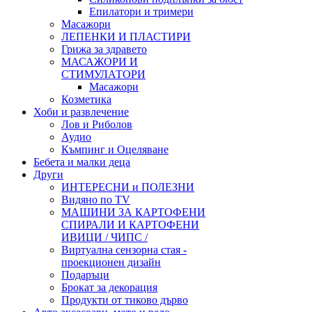
Епилатори и тримери
Масажори
ЛЕПЕНКИ И ПЛАСТИРИ
Грижа за здравето
МАСАЖОРИ И
СТИМУЛАТОРИ
Масажори
Козметика
Хоби и развлечение
Лов и Риболов
Аудио
Къмпинг и Оцеляване
Бебета и малки деца
Други
ИНТЕРЕСНИ и ПОЛЕЗНИ
Видяно по TV
МАШИНИ ЗА КАРТОФЕНИ
СПИРАЛИ И КАРТОФЕНИ
ИВИЦИ / ЧИПС /
Виртуална сензорна стая -
проекционен дизайн
Подаръци
Брокат за декорация
Продукти от тиково дърво