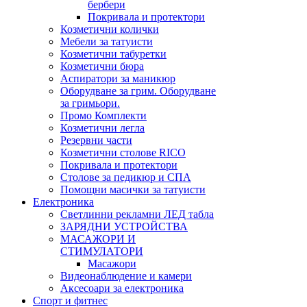
бербери
Покривала и протектори
Козметични колички
Мебели за татуисти
Козметични табуретки
Козметични бюра
Аспиратори за маникюр
Оборудване за грим. Оборудване
за гримьори.
Промо Комплекти
Козметични легла
Резервни части
Козметични столове RICO
Покривала и протектори
Столове за педикюр и СПА
Помощни масички за татуисти
Електроника
Светлинни рекламни ЛЕД табла
ЗАРЯДНИ УСТРОЙСТВА
МАСАЖОРИ И
СТИМУЛАТОРИ
Масажори
Видеонаблюдение и камери
Аксесоари за електроника
Спорт и фитнес