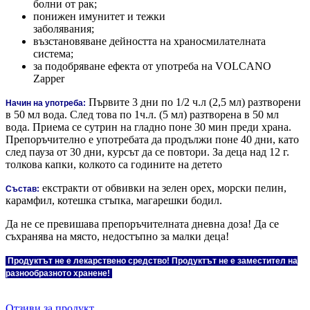
болни от рак;
понижен имунитет и тежки
заболявания;
възстановяване дейността на храносмилателната
система;
за подобряване ефекта от употреба на VOLCANO
Zapper
Първите 3 дни по 1/2 ч.л (2,5 мл) разтворени
Начин на употреба:
в 50 мл вода. След това по 1ч.л. (5 мл) разтворена в 50 мл
вода. Приема се сутрин на гладно поне 30 мин преди храна.
Препоръчително е употребата да продължи поне 40 дни, като
след пауза от 30 дни, курсът да се повтори. За деца над 12 г.
толкова капки, колкото са годините на детето
екстракти от обвивки на зелен орех, морски пелин,
Състав:
карамфил, котешка стъпка, магарешки бодил.
Да не се превишава препоръчителната дневна доза! Да се
съхранява на място, недостъпно за малки деца!
Продуктът не е лекарствено средство! Продуктът не е заместител на
разнообразното хранене!
Отзиви за продукт