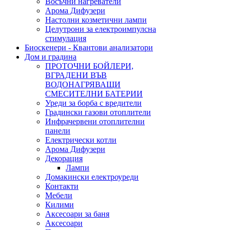
Восъчни нагреватели
Арома Дифузери
Настолни козметични лампи
Целутрони за електроимпулсна
стимулация
Биоскенери - Квантови анализатори
Дом и градина
ПРОТОЧНИ БОЙЛЕРИ,
ВГРАДЕНИ ВЪВ
ВОДОНАГРЯВАЩИ
СМЕСИТЕЛНИ БАТЕРИИ
Уреди за борба с вредители
Градински газови отоплители
Инфрачервени отоплителни
панели
Електрически котли
Арома Дифузери
Декорация
Лампи
Домакински електроуреди
Контакти
Мебели
Килими
Аксесоари за баня
Аксесоари