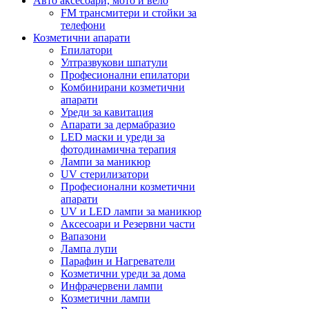
Авто аксесоари, мото и вело
FM трансмитери и стойки за
телефони
Козметични апарати
Епилатори
Ултразвукови шпатули
Професионални епилатори
Комбинирани козметични
апарати
Уреди за кавитация
Апарати за дермабразио
LED маски и уреди за
фотодинамична терапия
Лампи за маникюр
UV стерилизатори
Професионални козметични
апарати
UV и LED лампи за маникюр
Аксесоари и Резервни части
Вапазони
Лампа лупи
Парафин и Нагреватели
Козметични уреди за дома
Инфрачервени лампи
Козметични лампи