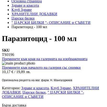
Основна страница
Здраве и красота
Клуб Здраве
ХРАНИТЕЛНИ ДОБАВКИ
Царски билки
" ЦАРСКИ БИЛКИ "- ОПИСАНИЕ и СЪВЕТИ
Паразитоцид - 100 мл
Паразитоцид - 100 мл
SKU
TS0196
Преминете към края на галерията на изображенията
Преминете към началото на галерия със снимки
10,17 €
/
19,89 лв.
Оригинална рецепта на маг. фарм. Н. Мангалджиев
Категории:
Здраве и красота
,
Клуб Здраве
,
ХРАНИТЕЛНИ
ДОБАВКИ
,
Царски билки
,
" ЦАРСКИ БИЛКИ "-
ОПИСАНИЕ и СЪВЕТИ
Бърза доставка