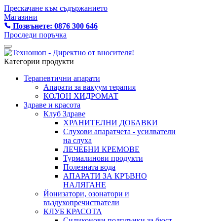
Прескачане към съдържанието
Магазини
Позвънете: 0876 300 646
Проследи поръчка
Категории продукти
Терапевтични апарати
Апарати за вакуум терапия
КОЛОН ХИДРОМАТ
Здраве и красота
Клуб Здраве
ХРАНИТЕЛНИ ДОБАВКИ
Слухови апаратчета - усилватели
на слуха
ЛЕЧЕБНИ КРЕМОВЕ
Турмалинови продукти
Полезната вода
АПАРАТИ ЗА КРЪВНО
НАЛЯГАНЕ
Йонизатори, озонатори и
въздухопречистватели
КЛУБ КРАСОТА
Силиконови подплънки за бюст