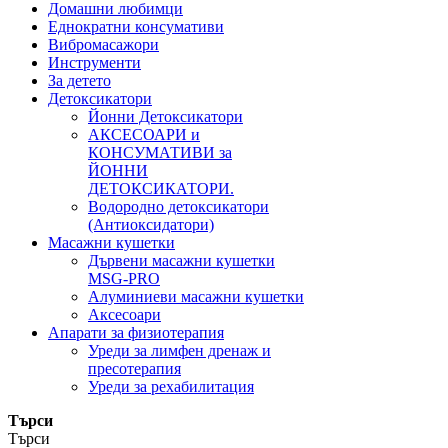
Домашни любимци
Еднократни консумативи
Вибромасажори
Инструменти
За детето
Детоксикатори
Йонни Детоксикатори
АКСЕСОАРИ и
КОНСУМАТИВИ за
ЙОННИ
ДЕТОКСИКАТОРИ.
Водородно детоксикатори
(Антиоксидатори)
Масажни кушетки
Дървени масажни кушетки
MSG-PRO
Алуминиеви масажни кушетки
Аксесоари
Апарати за физиотерапия
Уреди за лимфен дренаж и
пресотерапия
Уреди за рехабилитация
Търси
Търси