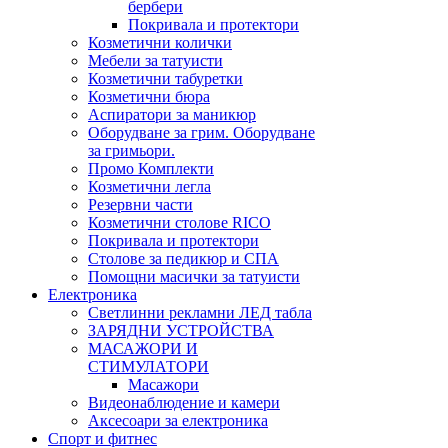
бербери
Покривала и протектори
Козметични колички
Мебели за татуисти
Козметични табуретки
Козметични бюра
Аспиратори за маникюр
Оборудване за грим. Оборудване
за гримьори.
Промо Комплекти
Козметични легла
Резервни части
Козметични столове RICO
Покривала и протектори
Столове за педикюр и СПА
Помощни масички за татуисти
Електроника
Светлинни рекламни ЛЕД табла
ЗАРЯДНИ УСТРОЙСТВА
МАСАЖОРИ И
СТИМУЛАТОРИ
Масажори
Видеонаблюдение и камери
Аксесоари за електроника
Спорт и фитнес