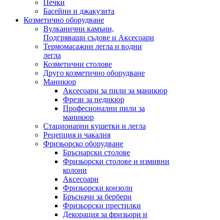
Печки
Басейни и джакузита
Козметично оборудване
Вулканични камъни,
Подгряващи съдове и Аксесоари
Термомасажни легла и водни
легла
Козметични столове
Друго козметично оборудване
Маникюр
Аксесоари за пили за маникюр
Фрези за педикюр
Професионални пили за
маникюр
Стационарни кушетки и легла
Рецепция и чакалня
Фризьорско оборудване
Бръснарски столове
Фризьорски столове и измивни
колони
Аксесоари
Фризьорски конзоли
Бръсначи за бербери
Фризьорски престилки
Декорация за фризьори и