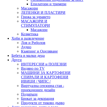
Епилатори и тримери
Масажори
ЛЕПЕНКИ И ПЛАСТИРИ
Грижа за здравето
МАСАЖОРИ И
СТИМУЛАТОРИ
Масажори
Козметика
Хоби и развлечение
Лов и Риболов
Аудио
Къмпинг и Оцеляване
Бебета и малки деца
Други
ИНТЕРЕСНИ и ПОЛЕЗНИ
Видяно по TV
МАШИНИ ЗА КАРТОФЕНИ
СПИРАЛИ И КАРТОФЕНИ
ИВИЦИ / ЧИПС /
Виртуална сензорна стая -
проекционен дизайн
Подаръци
Брокат за декорация
Продукти от тиково дърво