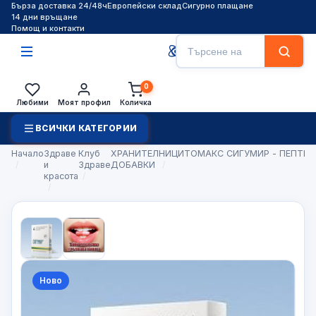
Бърза доставка 24/48ч
Европейски склад
Сигурно плащане
14 дни връщане
Помощ и контакти
Търсене
Търси
0
Любими
Моят профил
Количка
ВСИЧКИ КАТЕГОРИИ
Начало
Здраве
Клуб
ХРАНИТЕЛНИ
ЦИТОМАКС СИГУМИР - ПЕПТИД
и
Здраве
ДОБАВКИ
красота
Ново