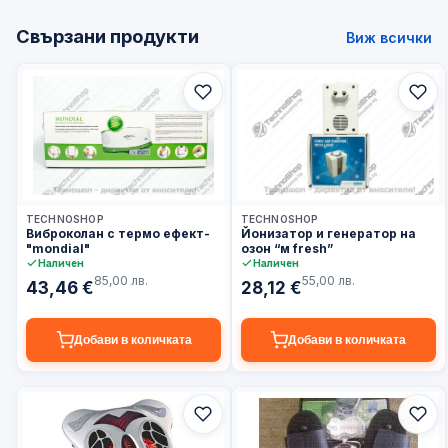
Свързани продукти
Виж всички
3–5 дни
3–5 дни
TECHNOSHOP
TECHNOSHOP
Виброколан с термо ефект-
Йонизатор и генератор на
"mondial"
озон “м fresh”
Наличен
Наличен
85,00 лв.
55,00 лв.
43,46 €
28,12 €
Добави в количката
Добави в количката