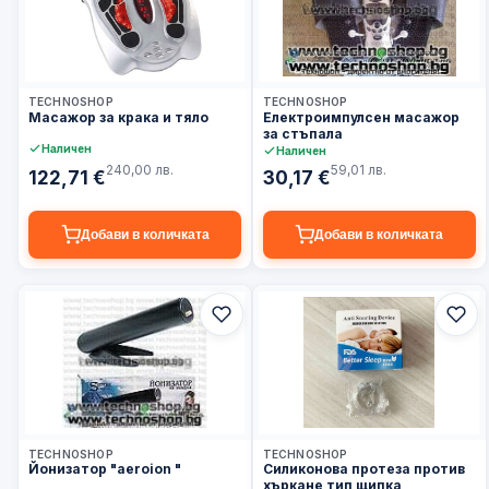
3–5 дни
3–5 дни
TECHNOSHOP
TECHNOSHOP
Масажор за крака и тяло
Електроимпулсен масажор
за стъпала
Наличен
Наличен
240,00 лв.
59,01 лв.
122,71 €
30,17 €
Добави в количката
Добави в количката
3–5 дни
3–5 дни
TECHNOSHOP
TECHNOSHOP
Йонизатор "aeroion "
Силиконова протеза против
хъркане тип щипка