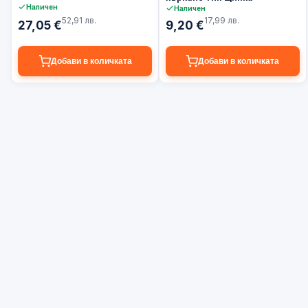
Наличен
Наличен
52,91 лв.
17,99 лв.
27,05 €
9,20 €
Добави в количката
Добави в количката
БЮЛЕТИН
Ексклузивни
Абонирай се за нови
✓
оферти
оферти и продукти
Подготвяме абонамент за
Ранен
✓
реални оферти и полезни
достъп
съвети — без спам и без
fake signup.
Полезни
✓
съвети
Очаквайте скоро