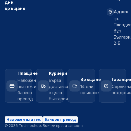
дни
връщане
Адрес
гр.
Пловдив
бул.
Българи
2-Б
Плащане
Куриери
Връщане
Гаранци
Наложен
Бърза
платеж и
доставка
14 дни
Сервизн
банков
в цяла
връщане
поддръж
превод
България
Наложен платеж
Банков превод
© 2026 Technoshop. Всички права запазени.