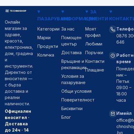
ЗА
ПАЗАРУВАНЕ
ИНФОРМАЦИЯ
КЛИЕНТИ
КОНТАКТ
Онлайн
магазин за
Категории
За нас
Моят
Телефо
здраве,
профил
0876 30
Марки
Помощен
красота,
646
център
Любими
Продукти
електроника,
Доставка
Поръчки
дом, градина
Количка
Работн
и
Връщане и
Контакти
време
инструменти.
рекламации
Понеде
Плащане
Директно от
ник –
Условия за
вносителя —
Петък
пазаруване
с бърза
09:00 –
Общи условия
доставка и
18:00
реални
Поверителност
часа
наличности.
Бисквитки
Официален
Имейл
Блог
вносител ·
office@t
Доставка
chnosho
до 24ч · 14
.bg