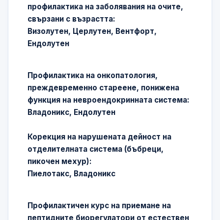
профилактика на заболявания на очите,
свързани с възрастта:
Визолутен, Церлутен, Вентфорт,
Ендолутен
Профилактика на онкопатология,
преждевременно стареене, понижена
функция на невроендокринната система:
Владоникс, Ендолутен
Корекция на нарушената дейност на
отделителната система (бъбреци,
пикочен мехур):
Пиелотакс, Владоникс
Профилактичен курс на приемане на
пептидните биорегулатори от естествен