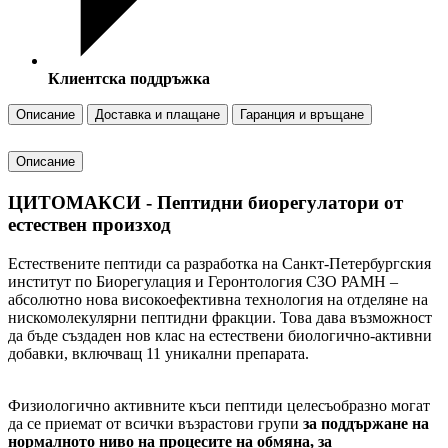
Клиентска поддръжка
Описание
Доставка и плащане
Гаранция и връщане
Описание
ЦИТОМАКСИ - Пептидни биорегулатори
от
естествен произход
Естествените пептиди са разработка на Санкт-Петербургския
институт по Биорегулация и Геронтология СЗО РАМН –
абсолютно нова високоефективна технология на отделяне на
нискомолекулярни пептидни фракции. Това дава възможност
да бъде създаден нов клас на естествени биологично-активни
добавки, включващ 11 уникални препарата.
Физиологично активните къси пептиди целесъобразно могат
да се приемат от всички възрастови групи
за поддържане на
нормалното ниво на процесите на обмяна, за