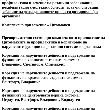
профилактика и лечение на различни заболявания,
рехабилитация след тежки болести, травми, операции,
забавяне на деградационните процесси (остаряване) в
организма.
Комплексно приложение – Цитомакси
Препоръчителни схеми при комплексното приложение на
Цитомаксите за профилактика и коригиране на
нарушените функции на различни системи в организма
Корекция на нарушените дейности и поддържане на
функциите на храносмилателната система:
Владоникс, Светинорм, Стамакорт
Корекция на нарушените дейности и поддържане на
функциите на кръвоносно-съдовата система:
Вентфорт, Владоникс
Корекция на нарушените дейности и поддържане на
функциите на централната нервна система:
Церлутен, Вентфорт, Владоникс, Ендолутен
Корекция на нарушените дейности и поддържане на