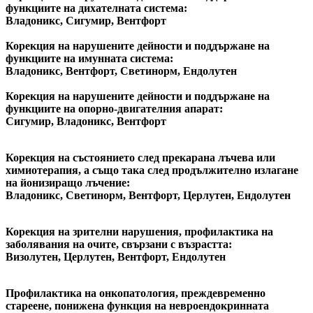
функциите на дихателната система:
Владоникс, Сигумир, Вентфорт
Корекция на нарушените дейности и поддържане на
функциите на имунната система:
Владоникс, Вентфорт, Светинорм, Ендолутен
Корекция на нарушените дейности и поддържане на
функциите на опорно-двигателния апарат:
Сигумир, Владоникс, Вентфорт
Корекция на състоянието след прекарана лъчева или
химиотерапия, а също така след продължително излагане
на йонизиращо лъчение:
Владоникс, Светинорм, Вентфорт, Церлутен, Ендолутен
Корекция на зрителни нарушения, профилактика на
заболявания на очите, свързани с възрастта:
Визолутен, Церлутен, Вентфорт, Ендолутен
Профилактика на онкопатология, преждевременно
стареене, понижена функция на невроендокринната