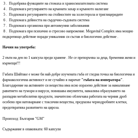
3 . Подобрява функциите на стомаха и храносмилателната система
4 . Подпомага регулирането на кръвната захар и кръвното налягане
5 . Подпомага регулирането на стойностите на холестерола и триглицеридите
6 . Подпомага дейността на сърдечно-съдовата система
7 . Подпомага организма при автоимунни заболявания
8 . Подпомага при психично и стресово напрежение. Megavital Complex има мощно
подкрепящо действие поради уникалния си състав и биологично действие .
Начин на употреба:
2 пъти на ден по 1 капсула преди хранене . Не се препоръчва за деца, бременни жени и
кърмещи!!!
Гъбата Шийтаке е може би най-добре изучената гъба от гледна точка на биологична и
фармакологична активност и не сучайно я наричат
"гъбата на императора"
.
Благодарение на активните си вещества има ясно изразено действие за намаляване
равитието на тумори и вируси, повишава имунитета, намалява образуването на
разпадни метаболитни продукти, значително облекчава работата на черния дроб
особено при натоварване с токсични вещества, предпазва чернодробните клетки,
предотвратява развитието на цироза.
Произход: България "GM"
Съдържание в опаковката: 60 капсули