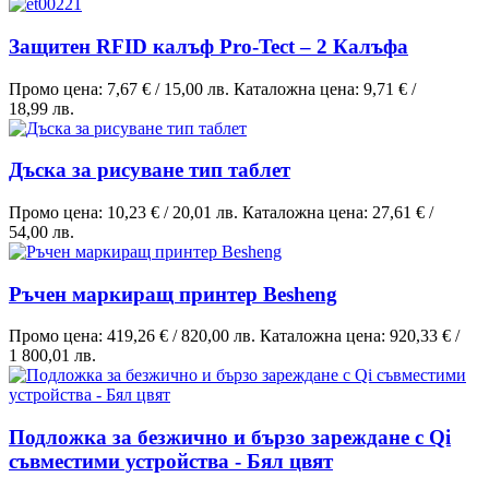
Защитен RFID калъф Pro-Tect – 2 Калъфа
Промо цена:
7,67 €
/
15,00 лв.
Каталожна цена:
9,71 €
/
18,99 лв.
Дъска за рисуване тип таблет
Промо цена:
10,23 €
/
20,01 лв.
Каталожна цена:
27,61 €
/
54,00 лв.
Ръчен маркиращ принтер Besheng
Промо цена:
419,26 €
/
820,00 лв.
Каталожна цена:
920,33 €
/
1 800,01 лв.
Подложка за безжично и бързо зареждане с Qi
съвместими устройства - Бял цвят