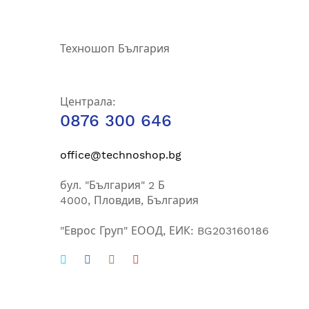
е-
бюлетин:
Техношоп България
Централа:
0876 300 646
office@technoshop.bg
бул. "България" 2 Б
4000, Пловдив, България
"Еврос Груп" ЕООД, ЕИК: BG203160186