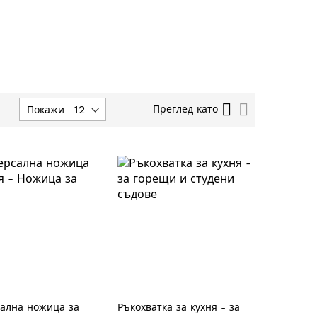
астрой
Решетка
Списък
Преглед като
Покажи
изходяща
осока
ална ножица за
Ръкохватка за кухня - за