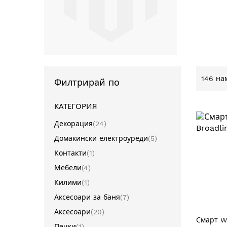
146
нам
Филтрирай по
КАТЕГОРИЯ
артикули
Декорация
24
артикули
Домакински електроуреди
5
артикул
Контакти
1
артикули
Мебели
4
артикул
Килими
1
артикули
Аксесоари за баня
7
артикули
Аксесоари
20
Смарт W
артикул
Печки
1