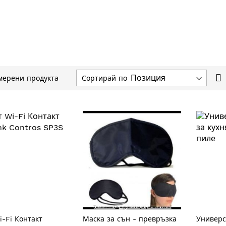
Н
Сортирай по
ерени продукта
н
п
i-Fi Контакт
Маска за сън - превръзка
Универс