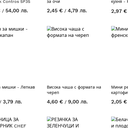
k Contros SP3S
за очи
кухня -
кости, 
€
54,00 лв.
2,45 €
4,79 лв.
/
/
2,97 €
а мишки - Лепкав
Висока чаша с формата на
Мини ре
череп
картофи
3,79 лв.
4,60 €
9,00 лв.
2,05 €
/
/