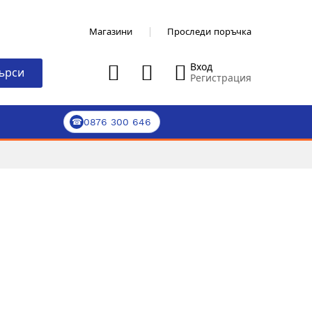
Магазини
Проследи поръчка
Вход
ърси
Регистрация
0876 300 646
☎