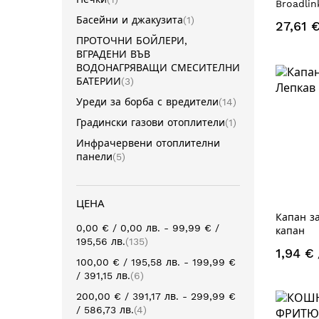
Broadlin
артикул
Басейни и джакузита
1
27,61 
ПРОТОЧНИ БОЙЛЕРИ,
ВГРАДЕНИ ВЪВ
ВОДОНАГРЯВАЩИ СМЕСИТЕЛНИ
артикули
БАТЕРИИ
3
артикули
Уреди за борба с вредители
14
артикул
Градински газови отоплители
1
Инфрачервени отоплителни
артикули
панели
5
ЦЕНА
Капан з
0,00 €
/
0,00 лв.
-
99,99 €
/
капан
артикули
195,56 лв.
135
1,94 €
100,00 €
/
195,58 лв.
-
199,99 €
артикули
/
391,15 лв.
6
200,00 €
/
391,17 лв.
-
299,99 €
артикули
/
586,73 лв.
4