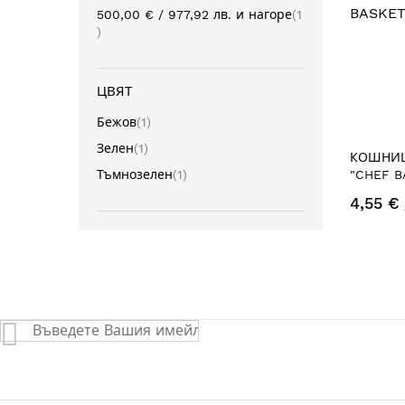
500,00 €
/
977,92 лв.
и нагоре
1
артикул
ЦВЯТ
артикул
Бежов
1
артикул
Зелен
1
КОШНИЦ
артикул
Тъмнозелен
1
"CHEF B
4,55 €
Абонирай
се
за
нашия