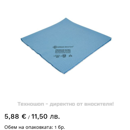
края
на
галерията
на
изображенията
Преминете
5,88 €
11,50 лв.
към
/
началото
Обем на опаковката:
1 бр.
на