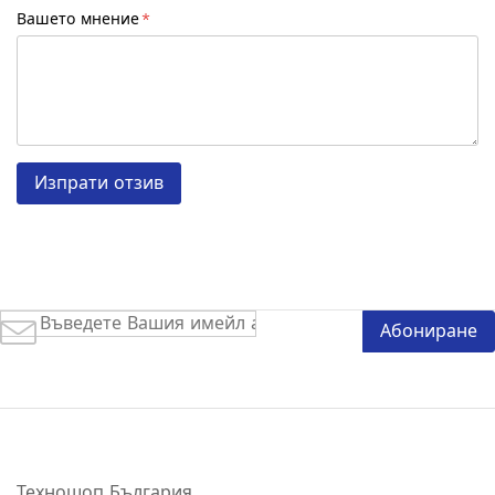
Вашето мнение
Изпрати отзив
Абонирай
Абониране
се
за
нашия
е-
бюлетин:
Техношоп България