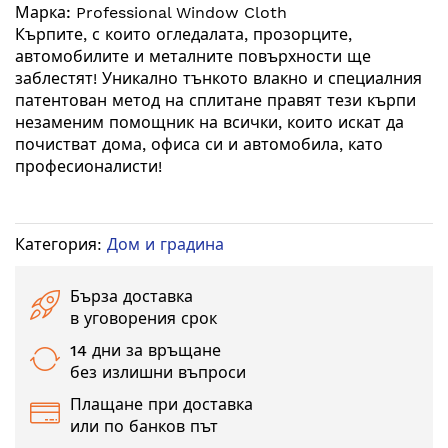
Марка:
Professional Window Cloth
галерия
Кърпите, с които огледалата, прозорците,
със
автомобилите и металните повърхности ще
снимки
заблестят! Уникално тънкото влакно и специалния
патентован метод на сплитане правят тези кърпи
незаменим помощник на всички, които искат да
почистват дома, офиса си и автомобила, като
професионалисти!
Категория:
Дом и градина
Бърза доставка
в уговорения срок
14 дни за връщане
без излишни въпроси
Плащане при доставка
или по банков път