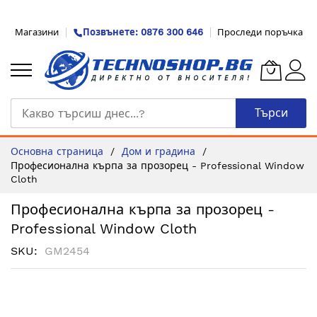
Прескачане
Магазини
Позвънете: 0876 300 646
Проследи поръчка
към
съдържанието
Търси
Основна страница
Дом и градина
Професионална кърпа за прозорец - Professional Window
Cloth
Професионална кърпа за прозорец -
Professional Window Cloth
SKU
GM2454
Преминете
към