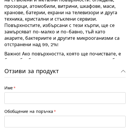
прозорци, атомобили, витрини, шкафове, маси,
кранове, батерии, екрани на телевизори и друга
техника, кристални и стъклени сервизи.
Повърхностите, избърсани с тези кърпи, ще се
замърсяват по-малко и по-бавно, тъй като
акарите, бактериите и другите микрооганизми са
отстранени над 99, 2%!
Важно!
Ако повърхността, която ще почиствате, е
била обработвана преди това с химикали, трябва
да се избърше поне 2-3 пъти с влажна
Отзиви за продукт
професионална кърпа за прозорец или автомобил,
за да се отстранят натрупаните пластове
препарати. След употреба върху стъклени
Име
повърхности не остават власинки!
Обобщение на поръчка