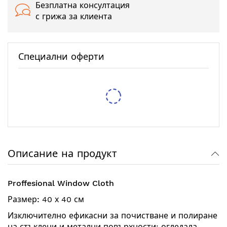
Безплатна консултация
с грижа за клиента
Специални оферти
Тестер за спирачна течност XTROBB
/
/
5,62 €
10,99 лв.
6,14 €
12,01 лв.
Защитен RFID калъф Pro-Tect – 2 Калъфа
/
/
7,67 €
15,00 лв.
9,71 €
18,99 лв.
Описание на продукт
Proffesional Window Cloth
Размер:
40 х 40 см
Изключително ефикасни за почистване и полиране
на стъклени и метални повърхности: огледала,