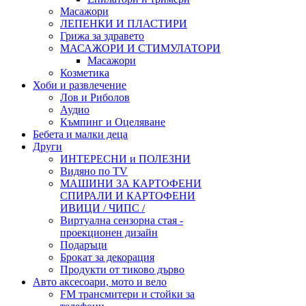
Масажори
ЛЕПЕНКИ И ПЛАСТИРИ
Грижа за здравето
МАСАЖОРИ И СТИМУЛАТОРИ
Масажори
Козметика
Хоби и развлечение
Лов и Риболов
Аудио
Къмпинг и Оцеляване
Бебета и малки деца
Други
ИНТЕРЕСНИ и ПОЛЕЗНИ
Видяно по TV
МАШИНИ ЗА КАРТОФЕНИ
СПИРАЛИ И КАРТОФЕНИ
ИВИЦИ / ЧИПС /
Виртуална сензорна стая -
проекционен дизайн
Подаръци
Брокат за декорация
Продукти от тиково дърво
Авто аксесоари, мото и вело
FM трансмитери и стойки за