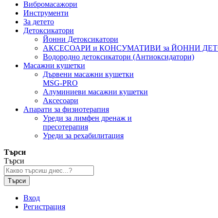
Вибромасажори
Инструменти
За детето
Детоксикатори
Йонни Детоксикатори
АКСЕСОАРИ и КОНСУМАТИВИ за ЙОННИ ДЕ
Водородно детоксикатори (Антиоксидатори)
Масажни кушетки
Дървени масажни кушетки
MSG-PRO
Алуминиеви масажни кушетки
Аксесоари
Апарати за физиотерапия
Уреди за лимфен дренаж и
пресотерапия
Уреди за рехабилитация
Търси
Търси
Търси
Вход
Регистрация