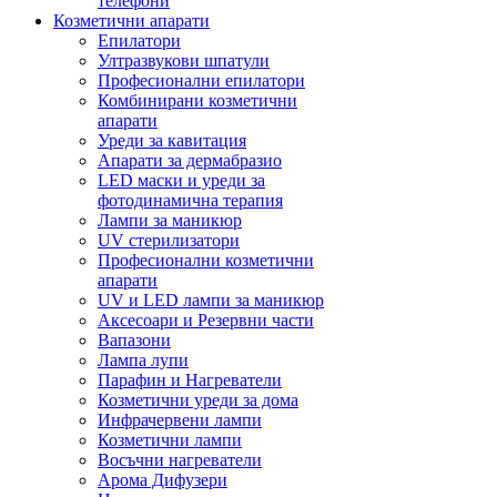
телефони
Козметични апарати
Епилатори
Ултразвукови шпатули
Професионални епилатори
Комбинирани козметични
апарати
Уреди за кавитация
Апарати за дермабразио
LED маски и уреди за
фотодинамична терапия
Лампи за маникюр
UV стерилизатори
Професионални козметични
апарати
UV и LED лампи за маникюр
Аксесоари и Резервни части
Вапазони
Лампа лупи
Парафин и Нагреватели
Козметични уреди за дома
Инфрачервени лампи
Козметични лампи
Восъчни нагреватели
Арома Дифузери