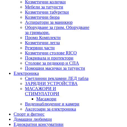
Козметични колички
Мебели за татуисти
Козметични табуретки
Козметични бюра
Аспиратори за маникюр
Оборудване за грим. Оборудване
за гримьори.
Промо Комплекти
Козметични легла
Резервни части
Козметични столове RICO
Покривала и протектори
Столове за педикюр и СПА
Помощни масички за татуисти
Електроника
Светлинни рекламни ЛЕД табла
ЗАРЯДНИ УСТРОЙСТВА
МАСАЖОРИ И
СТИМУЛАТОРИ
Масажори
Видеонаблюдение и камери
Аксесоари за електроника
Спорт и фитнес
Домашни любимци
Еднократни консумативи