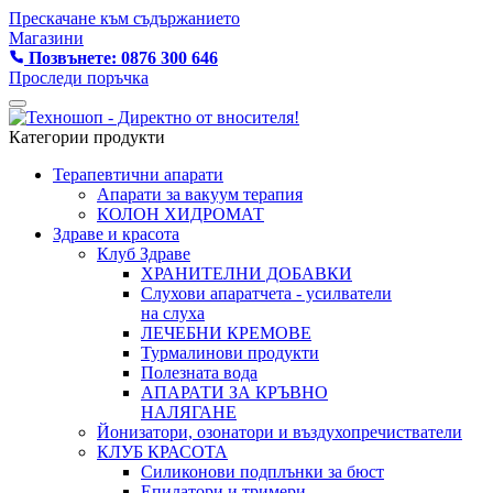
Прескачане към съдържанието
Магазини
Позвънете: 0876 300 646
Проследи поръчка
Категории продукти
Терапевтични апарати
Апарати за вакуум терапия
КОЛОН ХИДРОМАТ
Здраве и красота
Клуб Здраве
ХРАНИТЕЛНИ ДОБАВКИ
Слухови апаратчета - усилватели
на слуха
ЛЕЧЕБНИ КРЕМОВЕ
Турмалинови продукти
Полезната вода
АПАРАТИ ЗА КРЪВНО
НАЛЯГАНЕ
Йонизатори, озонатори и въздухопречистватели
КЛУБ КРАСОТА
Силиконови подплънки за бюст
Епилатори и тримери