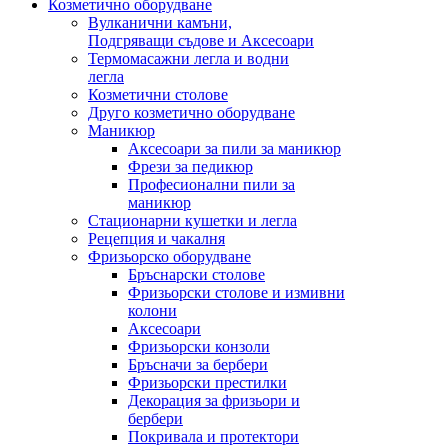
Козметично оборудване
Вулканични камъни,
Подгряващи съдове и Аксесоари
Термомасажни легла и водни
легла
Козметични столове
Друго козметично оборудване
Маникюр
Аксесоари за пили за маникюр
Фрези за педикюр
Професионални пили за
маникюр
Стационарни кушетки и легла
Рецепция и чакалня
Фризьорско оборудване
Бръснарски столове
Фризьорски столове и измивни
колони
Аксесоари
Фризьорски конзоли
Бръсначи за бербери
Фризьорски престилки
Декорация за фризьори и
бербери
Покривала и протектори