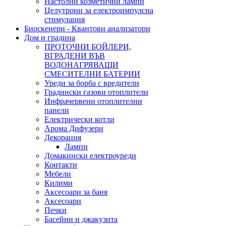
Настолни козметични лампи
Целутрони за електроимпулсна
стимулация
Биоскенери - Квантови анализатори
Дом и градина
ПРОТОЧНИ БОЙЛЕРИ,
ВГРАДЕНИ ВЪВ
ВОДОНАГРЯВАЩИ
СМЕСИТЕЛНИ БАТЕРИИ
Уреди за борба с вредители
Градински газови отоплители
Инфрачервени отоплителни
панели
Електрически котли
Арома Дифузери
Декорация
Лампи
Домакински електроуреди
Контакти
Мебели
Килими
Аксесоари за баня
Аксесоари
Печки
Басейни и джакузита